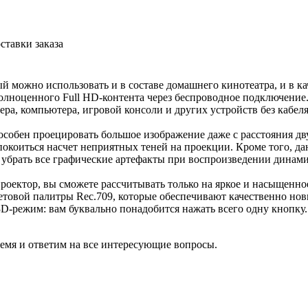
ставки заказа
 можно использовать и в составе домашнего кинотеатра, и в к
ноценного Full HD-контента через беспроводное подключение. В
леера, компьютера, игровой консоли и других устройств без кабе
пособен проецировать большое изображение даже с расстояния д
еспокоиться насчет неприятных теней на проекции. Кроме того,
и убрать все графические артефакты при воспроизведении динам
 проектор, вы сможете рассчитывать только на яркое и насыщенн
товой палитры Rec.709, которые обеспечивают качественно нов
D-режим: вам буквально понадобится нажать всего одну кнопку.
ремя и ответим на все интересующие вопросы.